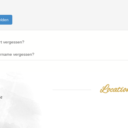
lden
t vergessen?
ername vergessen?
Locati